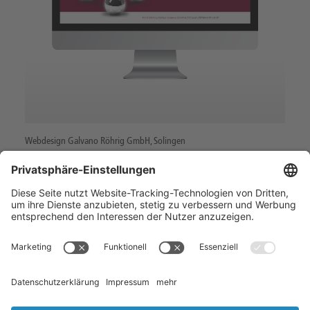
Webdesign Galvano Röhrig GmbH, Solingen
1
2
Home
Kontakt
Datenschutz