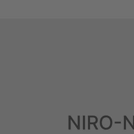
NIRO-