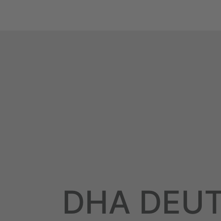
DHA DEU